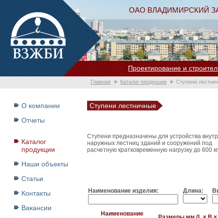
ОАО ВЛАДИМИРСКИЙ З
Проектирование и строител
Главная
Каталог продукции
Ступени лестни
О компании
Ступени лестничные
Отчеты
Ступени предназначены для устройства внутр
Каталог
наружных лестниц зданий и сооружений под
продукции
расчетную кратковременную нагрузку до 600 к
Наши объекты
Статьи
Наименование изделия:
Длина:
В
Контакты
Вакансии
Наименование
Размеры мм (L × B ×